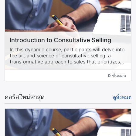
Introduction to Consultative Selling
In this dynamic course, participants will delve into
the art and science of consultative selling, a
transformative approach to sales that prioritizes
understanding and meeting the unique needs of
each client. The class will explore foundational
0
ขั้นตอน
principles such as active listening, empathy, and
strategic questioning, empowering students to
uncover client pain points and aspirations.
คอร์สใหม่ล่าสุด
ดูทั้งหมด
Through interactive exercises and real-world case
studies, attendees will develop essential skills in
building long-term client relationships, adapting
sales strategies to diverse personalities, and
delivering value-driven solutions. By the end of the
course, participants will emerge with a
comprehensive understanding of consultative